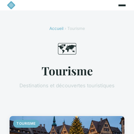
Accueil
› Tourisme
🗺️
Tourisme
Destinations et découvertes touristiques
TOURISME