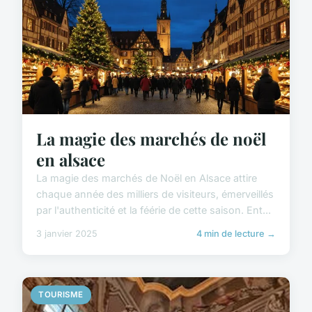
La magie des marchés de noël
en alsace
La magie des marchés de Noël en Alsace attire
chaque année des milliers de visiteurs, émerveillés
par l'authenticité et la féérie de cette saison. Ent...
3 janvier 2025
4 min de lecture →
TOURISME