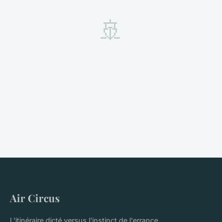
🚢
Air Circus
L'itinéraire dicté versus l'instinct de l'errance